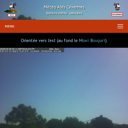
Météo Alès Cévennes
Stations météo - webcams
MENU
Orientée vers l'est (au fond le
Mont Bouquet
).