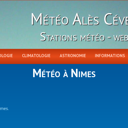
Météo Alès Cév
Stations météo - we
OLOGIE
CLIMATOLOGIE
ASTRONOMIE
INFORMATIONS
Météo à Nimes
îmes.