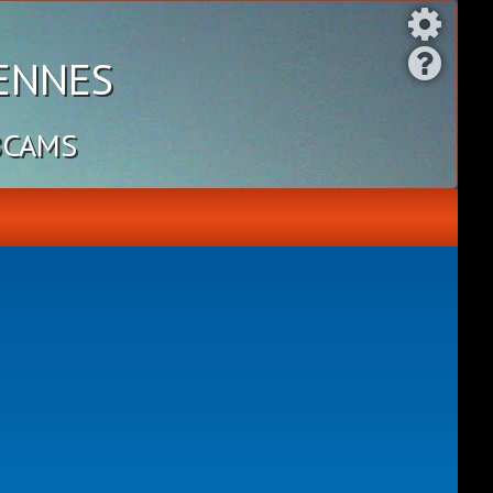
ennes
bcams