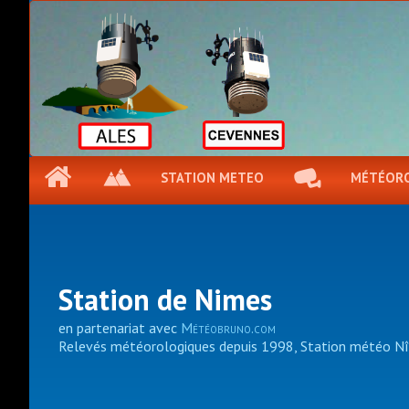
STATION METEO
MÉTÉOR
Station de Nimes
en partenariat avec
Météobruno.com
Relevés météorologiques depuis 1998, Station météo N